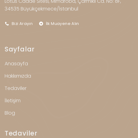
Lotus Cadde Sitesi, Mimaroba, Çarmıklı Cd. No: 8F,
34535 Büyükçekmece/İstanbul
Bizi Arayın
İlk Muayene Alın
Sayfalar
Anasayfa
Hakkımızda
Tedaviler
İletişim
Blog
Tedaviler